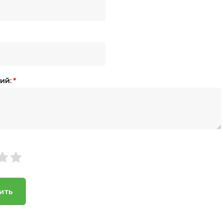
ий:
*
ить