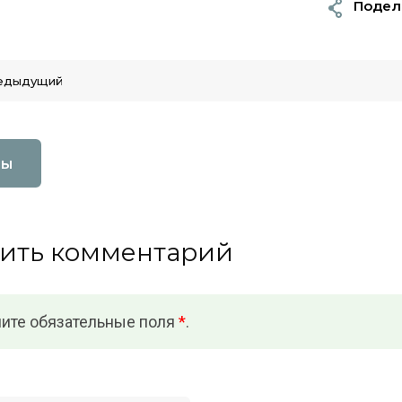
Подел
едыдущий
вы
ить комментарий
ите обязательные поля
*
.