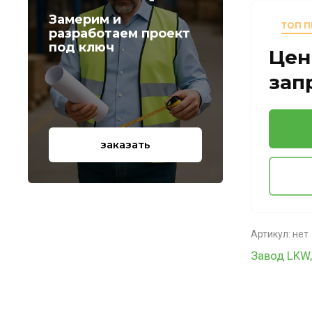
Замерим и
ТОП 
разработаем проект
под ключ
Цен
зап
заказать
Артикул:
нет
Завод LKW,