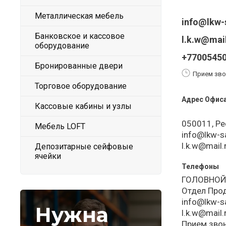
Металлическая мебель
info@lkw-
Банковское и кассовое
l.k.w@mail
оборудование
+7700545
Бронированные двери
Прием звон
Торговое оборудование
Адрес Офис
Кассовые кабины и узлы
050011, Ре
Мебель LOFT
info@lkw-s
l.k.w@mail.
Депозитарные сейфовые
ячейки
Телефоны
ГОЛОВНОЙ
Отдел Пр
info@lkw-s
Нужна
l.k.w@mail.
Прием звон