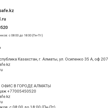
safe.kz
.ru
0520
ков: с 08:00 до 18:00 (Пн-Пт)
а
спублика Казахстан, г. Алматы, ул. Осипенко 35 А, оф 207
afe.kz
ru
 ОФИС В ГОРОДЕ АЛМАТЫ
одаж
+
77005450520
afe.kz
ru
ков: с 08:00 до 18:00 (Пн-Пт)