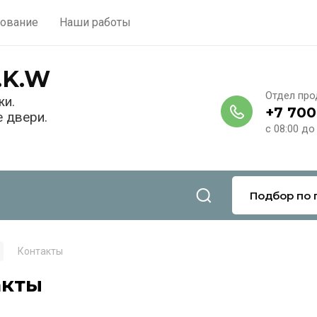
ование
Наши работы
.K.W
Отдел пр
жи.
+7 700
 двери.
с 08:00 до
Подбор по 
Контакты
акты