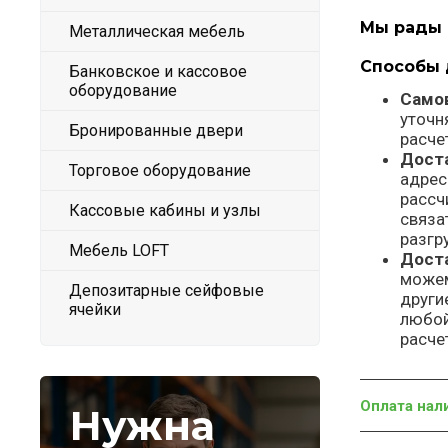
Мы рады 
Металлическая мебель
Способы 
Банковское и кассовое
оборудование
Сам
уточн
Бронированные двери
расче
Дост
Торговое оборудование
адрес
рассч
Кассовые кабины и узлы
связа
разгр
Мебель LOFT
Дост
можем
Депозитарные сейфовые
други
ячейки
любой
расче
Оплата на
Нужна